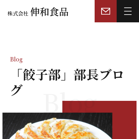
伸和食品
株式会社
トップページ
選ばれる理由
Blog
「餃子部」部長ブロ
業務用「餃子皮」製造
グ
Blog
業務用「冷凍餃子・具材」製造
餃子販売店・飲食店コンサルティング