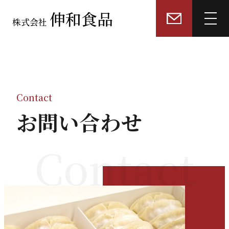
伸和食品
株式会社
トップページ
選ばれる理由
Contact
お問い合わせ
業務用「餃子皮」製造
Contact
業務用「冷凍餃子・具材」製造
餃子販売店・飲食店コンサルティング