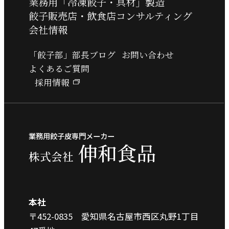
業務用「冷凍餃子・具材」製造
餃子販売店・飲食店コンサルティング
名、生年月日その他の記述等により特
会社情報
定の個人を識別することができるもの
と認識しております。
「餃子部」部長ブログ
お問い合わせ
よくあるご質問
個人情報の収集、利用、提供
採用情報
当社は、個人情報の収集・利用にあた
り、お客様等に対し事前に目的を明ら
業務用餃子皮専門メーカー
かにし、収集した個人情報の使用範囲
伸和食品
株式会社
を限定し、適切に取扱います。また、
お客様等の同意を事前に得た場合、又
は法令により許された場合を除き、お
本社
客様等の個人情報を第三者に提供しま
〒452-0835 愛知県名古屋市西区丸野1丁目
せん。尚、お客様の個人情報を第三者