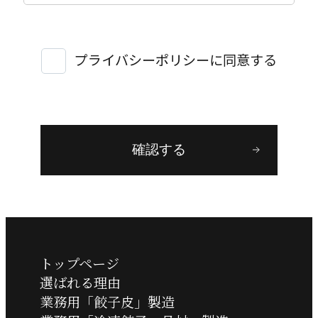
針
当社は、個人情報保護に関する法令を
プライバシーポリシーに同意する
遵守し、企業活動の上で取り扱う個人
情報について、これを適切に管理、保
護し、お客様が安心できる個人情報保
護体制の運用・向上を目的として、プ
確認する
ライバシーポリシーを以下のように定
めます。
個人情報の定義
トップページ
当社は、個人情報とは、「個人情報の
選ばれる理由
保護に関する法律」に規定される生存
業務用「餃子皮」製造
する個人に関する情報であって、氏