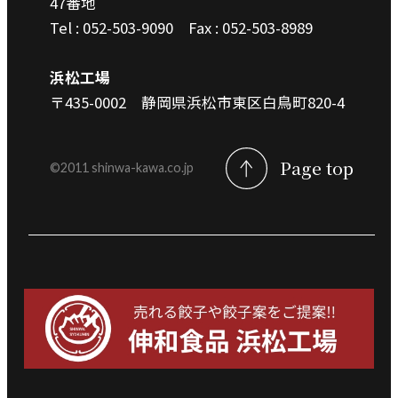
47番地
に提供する場合、提供する情報は必要
Tel : 052-503-9090
Fax : 052-503-8989
な範囲のみに限定し、提供先に対して
契約等により個人情報の管理を義務付
浜松工場
けるとともに、適切な監督を行いま
〒435-0002 静岡県浜松市東区白鳥町820-4
す。
Page top
©︎2011 shinwa-kawa.co.jp
プライバシー尊重
当社は、プライバシーを尊重し、当社
が収集した個人情報に対し、開示、訂
正、削除、利用停止を求められた時に
は、合理的な期間、妥当な範囲内でこ
れに応じます。
Cookieについて