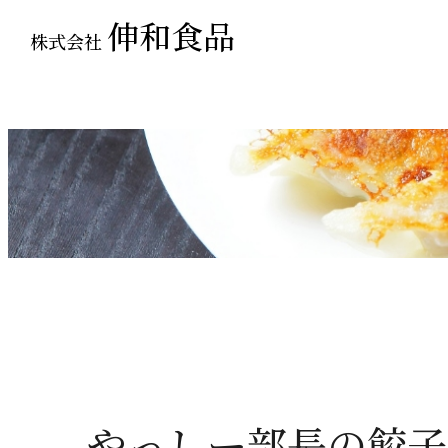
伸和食品
株式会社
Blog
「餃子部」部長ブ
やっしー部長の
餃子