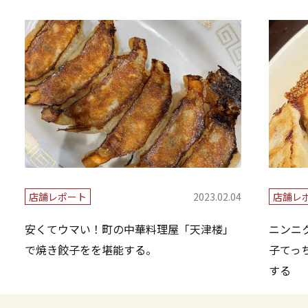
店舗レポート
2023.02.04
店舗レ
安くてウマい！町の中華料理屋「天津楼」
ニンニ
で焼き餃子をを堪能する。
子てっ
する