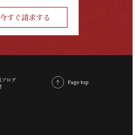
今すぐ請求する
長ブログ
Page top
問