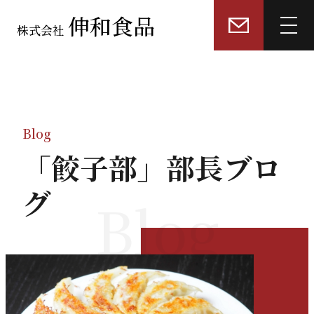
伸和食品
株式会社
トップページ
選ばれる理由
Blog
「餃子部」部長ブロ
業務用「餃子皮」製造
グ
Blog
業務用「冷凍餃子・具材」製造
餃子販売店・飲食店コンサルティング