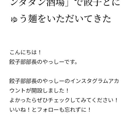
ンダダン酒場」で餃子とに
お問合せ
［受付時間］平日9 : 00 - 17 : 00
ゅう麺をいただいてきた
メールでのお問い合わせ
こんにちは！
餃子部部長のやっしーです。
餃子部部長のやっしーのインスタグラムアカ
ウントが開設しました！
よかったらぜひチェックしてみてください！
いいね！とフォローも忘れずに！