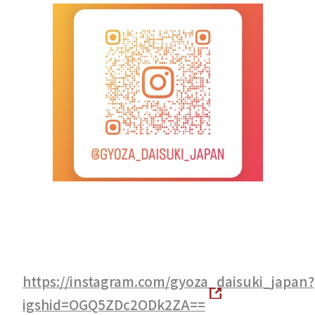
https://instagram.com/gyoza_daisuki_japan?
igshid=OGQ5ZDc2ODk2ZA==